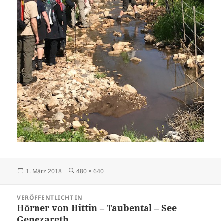
Veröffentlicht
Originalgröße
1. März 2018
480 × 640
am
Beitragsnavigation
VERÖFFENTLICHT IN
Hörner von Hittin – Taubental – See
Genezareth