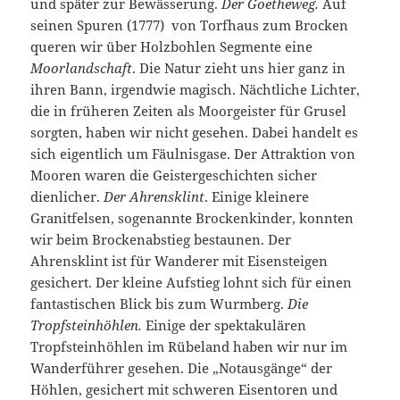
und später zur Bewässerung.
Der Goetheweg.
Auf
seinen Spuren (1777) von Torfhaus zum Brocken
queren wir über Holzbohlen Segmente eine
Moorlandschaft
. Die Natur zieht uns hier ganz in
ihren Bann, irgendwie magisch. Nächtliche Lichter,
die in früheren Zeiten als Moorgeister für Grusel
sorgten, haben wir nicht gesehen. Dabei handelt es
sich eigentlich um Fäulnisgase. Der Attraktion von
Mooren waren die Geistergeschichten sicher
dienlicher.
Der Ahrensklint
. Einige kleinere
Granitfelsen, sogenannte Brockenkinder, konnten
wir beim Brockenabstieg bestaunen. Der
Ahrensklint ist für Wanderer mit Eisensteigen
gesichert. Der kleine Aufstieg lohnt sich für einen
fantastischen Blick bis zum Wurmberg.
Die
Tropfsteinhöhlen.
Einige der spektakulären
Tropfsteinhöhlen im Rübeland haben wir nur im
Wanderführer gesehen. Die „Notausgänge“ der
Höhlen, gesichert mit schweren Eisentoren und