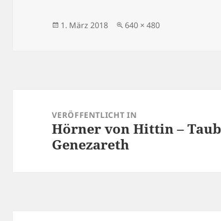
Veröffentlicht
Originalgröße
1. März 2018
640 × 480
am
Beitragsnavigation
VERÖFFENTLICHT IN
Hörner von Hittin – Taub
Genezareth