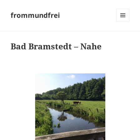
frommundfrei
MENÜ
UND
WIDGETS
Bad Bramstedt – Nahe