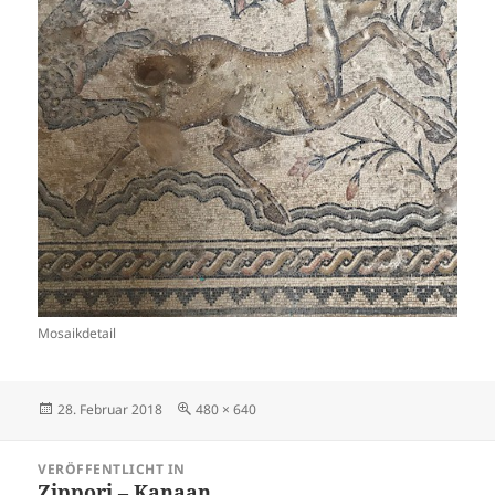
Mosaikdetail
Veröffentlicht
Originalgröße
28. Februar 2018
480 × 640
am
Beitragsnavigation
VERÖFFENTLICHT IN
Zippori – Kanaan