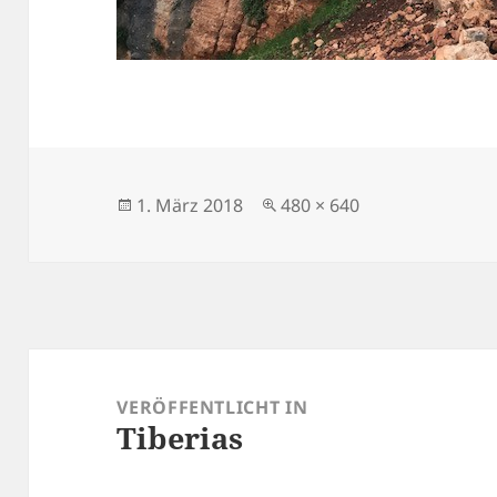
Veröffentlicht
Originalgröße
1. März 2018
480 × 640
am
Beitragsnavigation
VERÖFFENTLICHT IN
Tiberias