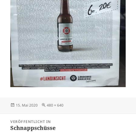
Veröffentlicht
Originalgröße
15. Mai 2020
480 × 640
am
Beitragsnavigation
VERÖFFENTLICHT IN
Schnappschüsse