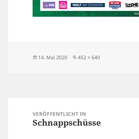
Veröffentlicht
Originalgröße
14. Mai 2020
452 × 640
am
Beitragsnavigation
VERÖFFENTLICHT IN
Schnappschüsse