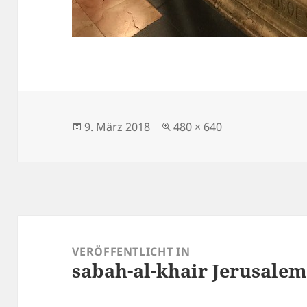
Veröffentlicht
Originalgröße
9. März 2018
480 × 640
am
Beitragsnavigation
VERÖFFENTLICHT IN
sabah-al-khair Jerusale