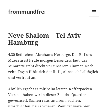
frommundfrei
MENÜ
UND
WIDGETS
Neve Shalom – Tel Aviv –
Hamburg
4.30 Bethlehem Abrahams Herberge. Der Ruf des
Muezzin ist heute morgen besonders laut, das
Minarette steht direkt vor unserem Zimmer. Nach
zehn Tagen fühlt sich der Ruf „Allaaaaah“ alltäglich
und vertraut an.
Ähnlich ergeht es mir beim letzten Kofferpacken.
Viermal haben wir in dieser Zeit das Quartier
gewechselt. Sachen raus und rein, suchen,
umschichten, neu sortieren. Weniger wäre hier