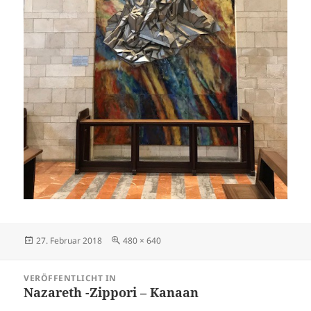
Veröffentlicht
Originalgröße
27. Februar 2018
480 × 640
am
Beitragsnavigation
VERÖFFENTLICHT IN
Nazareth -Zippori – Kanaan