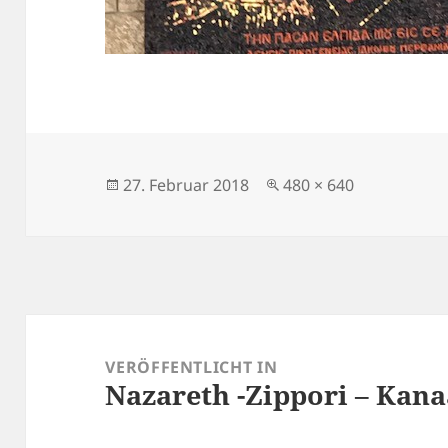
Veröffentlicht
Originalgröße
27. Februar 2018
480 × 640
am
Beitragsnavigation
VERÖFFENTLICHT IN
Nazareth -Zippori – Kan