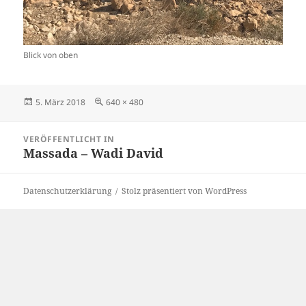
Blick von oben
Veröffentlicht
Originalgröße
5. März 2018
640 × 480
am
Beitragsnavigation
VERÖFFENTLICHT IN
Massada – Wadi David
Datenschutzerklärung
Stolz präsentiert von WordPress