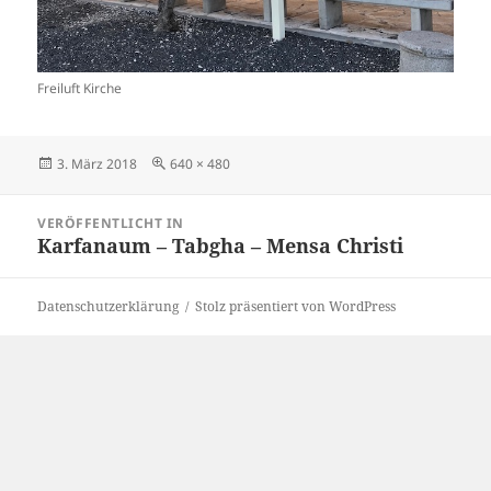
Freiluft Kirche
Veröffentlicht
Originalgröße
3. März 2018
640 × 480
am
Beitragsnavigation
VERÖFFENTLICHT IN
Karfanaum – Tabgha – Mensa Christi
Datenschutzerklärung
Stolz präsentiert von WordPress