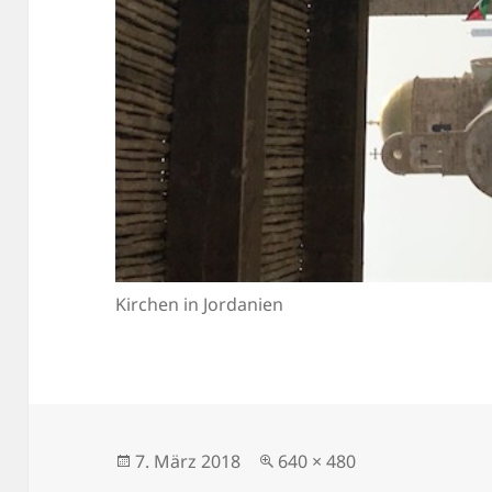
Kirchen in Jordanien
Veröffentlicht
Originalgröße
7. März 2018
640 × 480
am