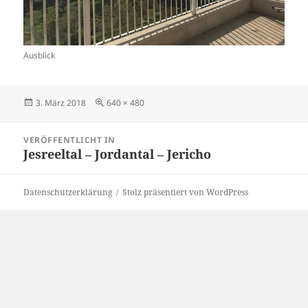
Ausblick
Veröffentlicht
Originalgröße
3. März 2018
640 × 480
am
Beitragsnavigation
VERÖFFENTLICHT IN
Jesreeltal – Jordantal – Jericho
Datenschutzerklärung
Stolz präsentiert von WordPress