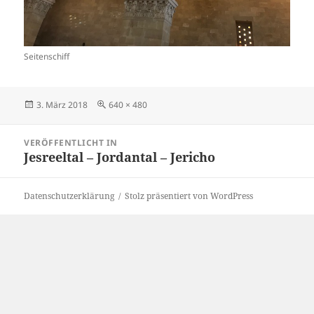
Seitenschiff
Veröffentlicht
Originalgröße
3. März 2018
640 × 480
am
Beitragsnavigation
VERÖFFENTLICHT IN
Jesreeltal – Jordantal – Jericho
Datenschutzerklärung
Stolz präsentiert von WordPress