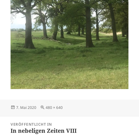
Veröffentlicht
Originalgröße
7. Mai 2020
480 × 640
am
Beitragsnavigation
VERÖFFENTLICHT IN
In nebeligen Zeiten VIII