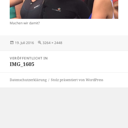
Machen wir damit?
Veröffentlicht
Originalgröße
19. Juli 2016
3264 × 2448
am
Beitragsnavigation
VERÖFFENTLICHT IN
IMG_1605
Datenschutzerklärung
Stolz präsentiert von WordPress