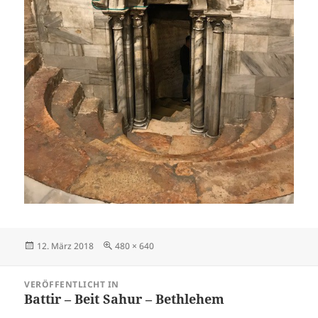
Veröffentlicht
Originalgröße
12. März 2018
480 × 640
am
Beitragsnavigation
VERÖFFENTLICHT IN
Battir – Beit Sahur – Bethlehem