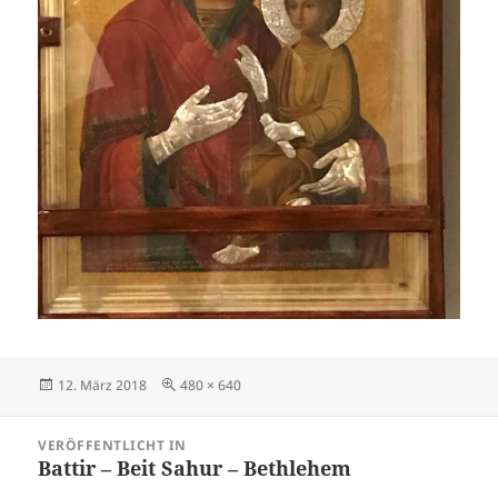
Veröffentlicht
Originalgröße
12. März 2018
480 × 640
am
Beitragsnavigation
VERÖFFENTLICHT IN
Battir – Beit Sahur – Bethlehem