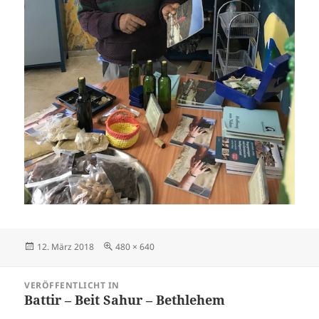
Veröffentlicht
Originalgröße
12. März 2018
480 × 640
am
Beitragsnavigation
VERÖFFENTLICHT IN
Battir – Beit Sahur – Bethlehem