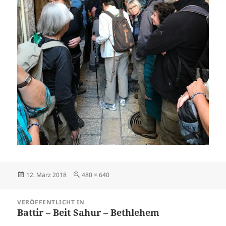
Veröffentlicht
Originalgröße
12. März 2018
480 × 640
am
Beitragsnavigation
VERÖFFENTLICHT IN
Battir – Beit Sahur – Bethlehem